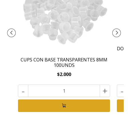
DONT
CUPS CON BASE TRANSPARENTES 8MM
100UNDS
$2.000
-
+
-