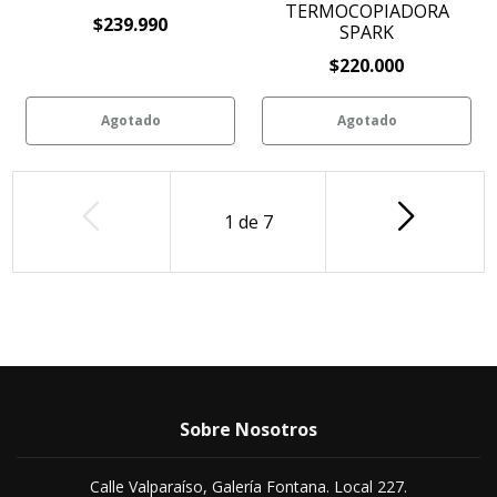
TERMOCOPIADORA
$239.990
SPARK
$220.000
Agotado
Agotado
1
de
7
Sobre Nosotros
Calle Valparaíso, Galería Fontana. Local 227.