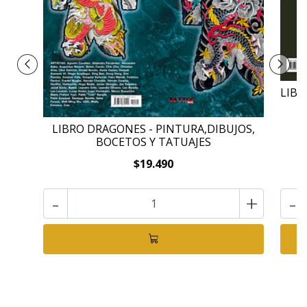
LIBR
LIBRO DRAGONES - PINTURA,DIBUJOS,
BOCETOS Y TATUAJES
$19.490
-
+
-