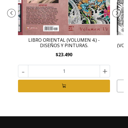
LIBRO ORIENTAL (VOLUMEN 4.) -
DISEÑOS Y PINTURAS.
(VOL
$23.490
-
+