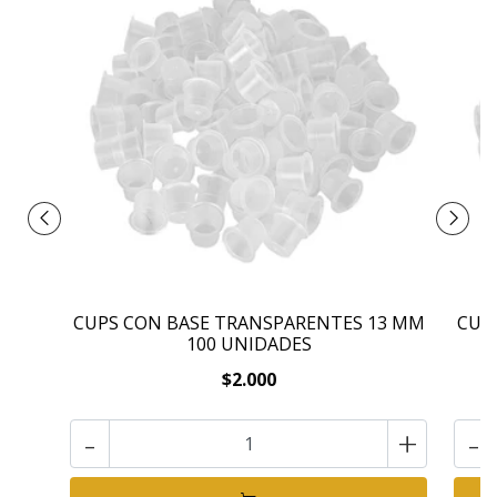
CUPS CON BASE TRANSPARENTES 13 MM
CUP
100 UNIDADES
$2.000
-
+
-