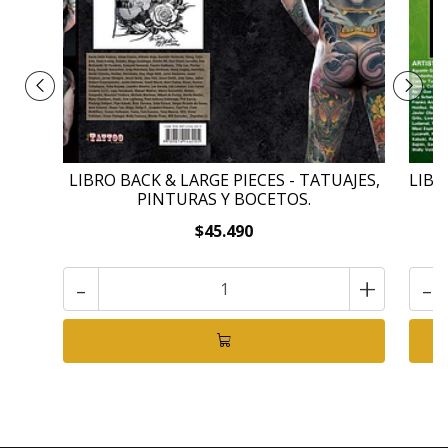
LIBRO BACK & LARGE PIECES - TATUAJES,
LIBR
PINTURAS Y BOCETOS.
$45.490
-
+
-