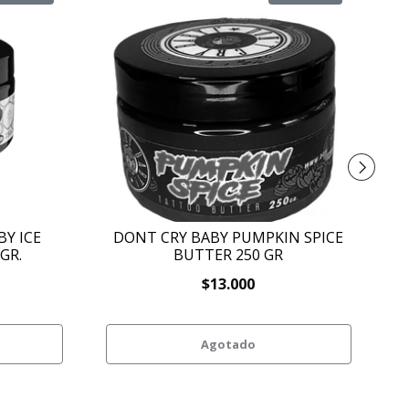
Y ICE
DONT CRY BABY PUMPKIN SPICE
B
GR.
BUTTER 250 GR
$13.000
Agotado