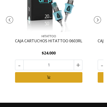
HITATTOO
CAJA CARTUCHOS HITATTOO 0603RL
CAJA
$24.000
-
+
-