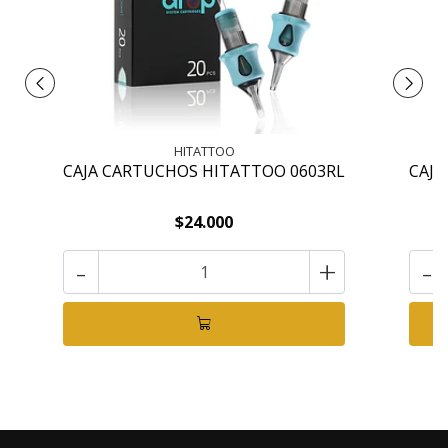
HITATTOO
CAJA CARTUCHOS HITATTOO 0603RL
CAJA
$24.000
-
+
-