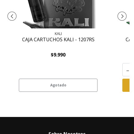
KALI
CAJA CARTUCHOS KALI - 1207RS
CAJ
$9.990
-
Agotado