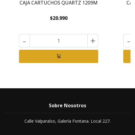
CAJA CARTUCHOS QUARTZ 1209M
CAJ
$20.990
-
+
-
Sobre Nosotros
Calle Valparaíso, Galería Fontana. Local 227.