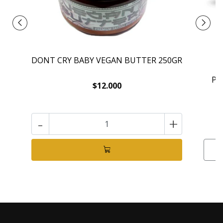
DONT CRY BABY VEGAN BUTTER 250GR
PA
$12.000
-
+