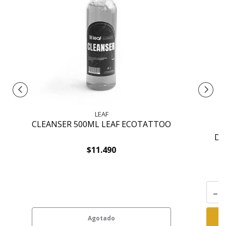
LEAF
CLEANSER 500ML LEAF ECOTATTOO
DO
$11.490
-
Agotado