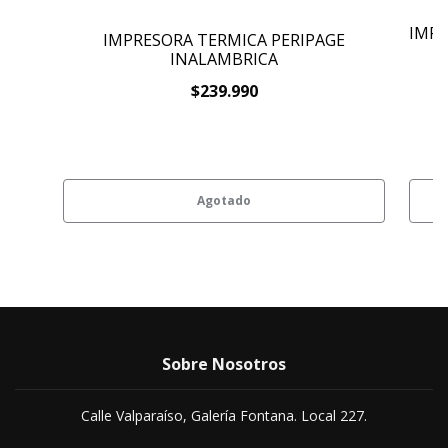
IMP
IMPRESORA TERMICA PERIPAGE
INALAMBRICA
$239.990
Agotado
Sobre Nosotros
Calle Valparaíso, Galería Fontana. Local 227.