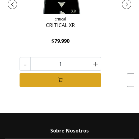
critical
CRITICAL XR
D
$79.990
-
+
Sobre Nosotros