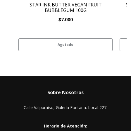
STAR INK BUTTER VEGAN FRUIT
S
BUBBLEGUM 100G
$7.000
Agotado
Sobre Nosotros
Calle Valparaíso, Galería Fontana. Local 227.
Horario de Atención: