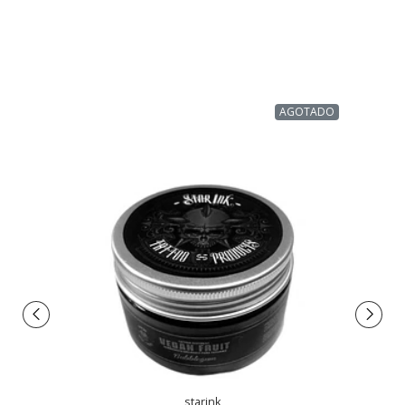
AGOTADO
starink