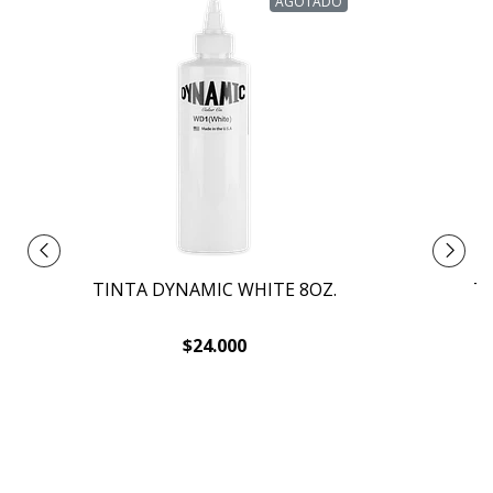
AGOTADO
TINTA DYNAMIC WHITE 8OZ.
T
$24.000