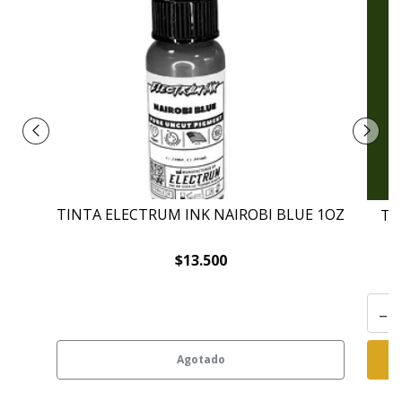
TINTA ELECTRUM INK NAIROBI BLUE 1OZ
TI
$13.500
-
Agotado