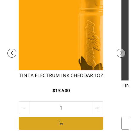
TINTA ELECTRUM INK CHEDDAR 1OZ
TINT
$13.500
-
+