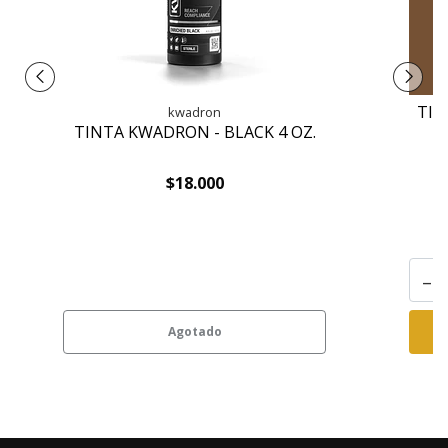
TIN
kwadron
TINTA KWADRON - BLACK 4 OZ.
$18.000
-
Agotado