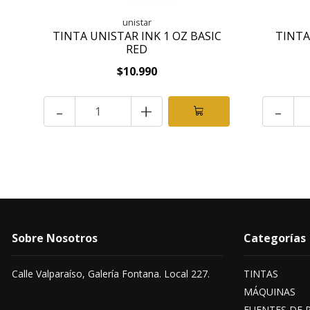
unistar
TINTA UNISTAR INK 1 OZ BASIC
TINTA
RED
$10.990
-
+
-
Sobre Nosotros
Categorías
Calle Valparaíso, Galería Fontana. Local 227.
TINTAS
MÁQUINAS
FUENTES DE 