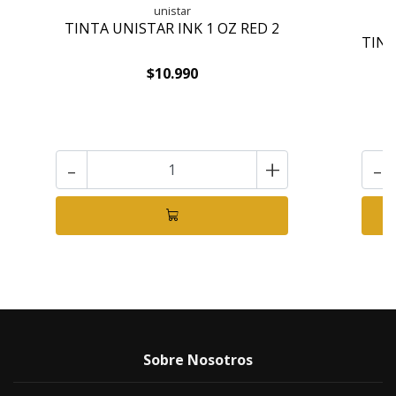
unistar
TINTA UNISTAR INK 1 OZ RED 2
TINT
$10.990
-
+
-
Sobre Nosotros