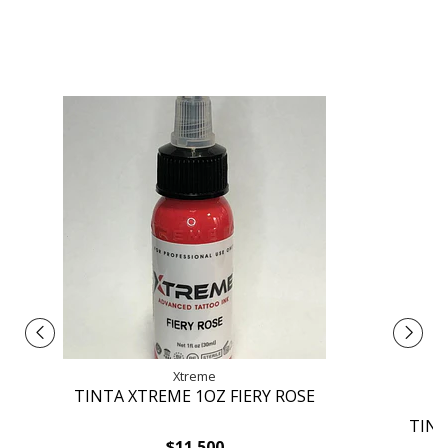
Xtreme
TINTA XTREME 1OZ FIERY ROSE
TIN
$11.500